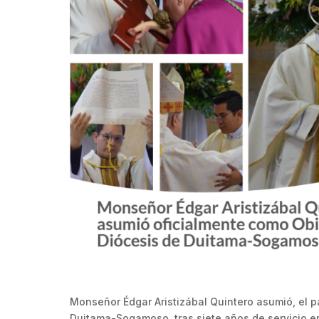
Monseñor Édgar Aristizábal Quintero asumió, el pa
Duitama-Sogamoso, tras siete años de servicio en