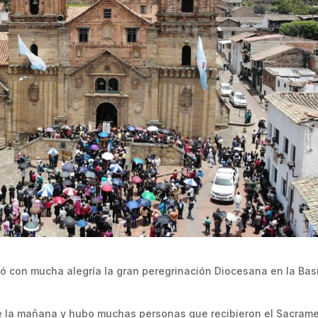
ó con mucha alegría la gran peregrinación Diocesana en la Basí
de la mañana y hubo muchas personas que recibieron el Sacram