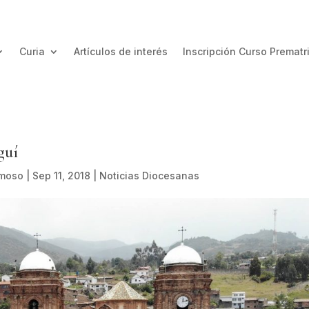
Curia
Artículos de interés
Inscripción Curso Prematr
guí
amoso
|
Sep 11, 2018
|
Noticias Diocesanas